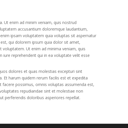
ua. Ut enim ad minim veniam, quis nostrud
t voluptatem accusantium doloremque laudantium,
o enim ipsam voluptatem quia voluptas sit aspernatur
est, qui dolorem ipsum quia dolor sit amet,
at voluptatem. Ut enim ad minima veniam, quis
iure reprehenderit qui in ea voluptate velit esse
quos dolores et quas molestias excepturi sint
ga. Et harum quidem rerum facilis est et expedita
eat facere possimus, omnis voluptas assumenda est,
 voluptates repudiandae sint et molestiae non
t perferendis doloribus asperiores repellat.