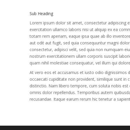
Sub Heading
Lorem ipsum dolor sit amet, consectetur adipiscing e
exercitation ullamco laboris nisi ut aliquip ex ea c
totam rem aperiam, eaque ipsa quae ab illo inventore
aut odit aut fugit, sed quia consequuntur magni dolo
consectetur, adipisci velit, sed quia non numquam e
nostrum exercitationem ullam corporis suscipit labori
quam nihil molestiae consequatur, vel illum qui dolor
At vero eos et accusamus et iusto odio dignissimos du
occaecati cupiditate non provident, similique sunt in 
distinctio. Nam libero tempore, cum soluta nobis es
omnis dolor repellendus. Temporibus autem quibusdam 
recusandae. Itaque earum rerum hic tenetur a sapiente