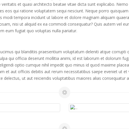
 veritatis et quasi architecto beatae vitae dicta sunt explicabo. Nem
res eos qui ratione voluptatem sequi nesciunt. Neque porro quisquam 
ius modi tempora incidunt ut labore et dolore magnam aliquam quaer
osam, nisi ut aliquid ex ea commodi consequatur? Quis autem vel eum 
em eum fugiat quo voluptas nulla pariatur.
cimus qui blanditiis praesentium voluptatum deleniti atque corrupti 
culpa qui officia deserunt mollitia animi, id est laborum et dolorum fu
t eligendi optio cumque nihil impedit quo minus id quod maxime plac
et aut officiis debitis aut rerum necessitatibus saepe eveniet ut et
 delectus, ut aut reiciendis voluptatibus maiores alias consequatur au