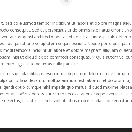
lit, sed do eiusmod tempor incididunt ut labore et dolore magna aliq
ommodo consequat. Sed ut perspiciatis unde omnis iste natus error si
 veritatis et quasi architecto beatae vitae dicta sunt explicabo. Nem
res eos qui ratione voluptatem sequi nesciunt. Neque porro quisquam 
ius modi tempora incidunt ut labore et dolore magnam aliquam quaer
osam, nisi ut aliquid ex ea commodi consequatur? Quis autem vel eum 
em eum fugiat quo voluptas nulla pariatur.
cimus qui blanditiis praesentium voluptatum deleniti atque corrupti 
culpa qui officia deserunt mollitia animi, id est laborum et dolorum fu
t eligendi optio cumque nihil impedit quo minus id quod maxime plac
et aut officiis debitis aut rerum necessitatibus saepe eveniet ut et
 delectus, ut aut reiciendis voluptatibus maiores alias consequatur au