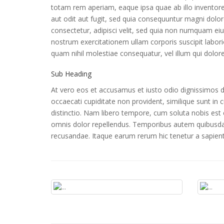
totam rem aperiam, eaque ipsa quae ab illo inventore
aut odit aut fugit, sed quia consequuntur magni dolo
consectetur, adipisci velit, sed quia non numquam e
nostrum exercitationem ullam corporis suscipit labori
quam nihil molestiae consequatur, vel illum qui dolor
Sub Heading
At vero eos et accusamus et iusto odio dignissimos du
occaecati cupiditate non provident, similique sunt in 
distinctio. Nam libero tempore, cum soluta nobis es
omnis dolor repellendus. Temporibus autem quibusdam 
recusandae. Itaque earum rerum hic tenetur a sapiente