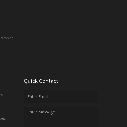
nts which
Quick Contact
es
pus