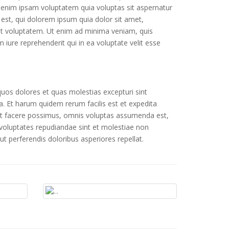
o enim ipsam voluptatem quia voluptas sit aspernatur
est, qui dolorem ipsum quia dolor sit amet,
at voluptatem. Ut enim ad minima veniam, quis
iure reprehenderit qui in ea voluptate velit esse
quos dolores et quas molestias excepturi sint
ga. Et harum quidem rerum facilis est et expedita
eat facere possimus, omnis voluptas assumenda est,
 voluptates repudiandae sint et molestiae non
t perferendis doloribus asperiores repellat.