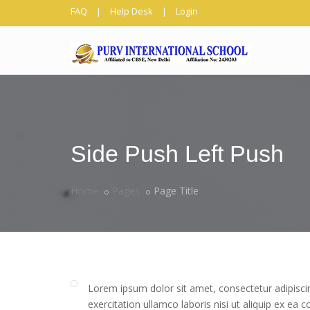
FAQ
|
Help Desk
|
Login
Side Push Left Push
Home
Pages
Page Title
Lorem ipsum dolor sit amet, consectetur adipisci
exercitation ullamco laboris nisi ut aliquip ex 