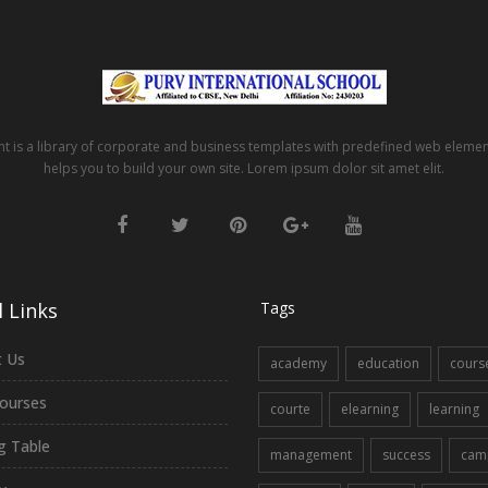
t is a library of corporate and business templates with predefined web eleme
helps you to build your own site. Lorem ipsum dolor sit amet elit.
 Links
Tags
 Us
academy
education
cours
ourses
courte
elearning
learning
ng Table
management
success
cam