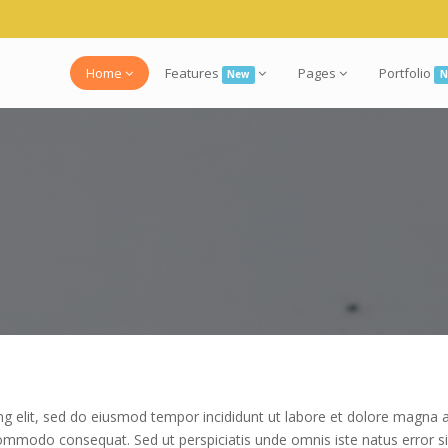
Home
Features
Pages
Portfolio
New
N
ng elit, sed do eiusmod tempor incididunt ut labore et dolore magna 
ea commodo consequat. Sed ut perspiciatis unde omnis iste natus erro