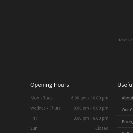
NextEven
Opening Hours
Useful
Mon - Tues :
6.00 am - 10.00 pm
About
Wednes - Thurs :
8.00 am - 6.00 pm
Our C
Fri :
3.00 pm - 8.00 pm
Prici
Sun :
Closed