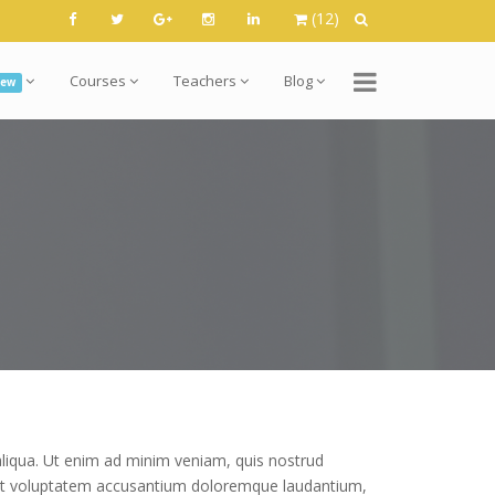
(12)
Courses
Teachers
Blog
ew
aliqua. Ut enim ad minim veniam, quis nostrud
r sit voluptatem accusantium doloremque laudantium,