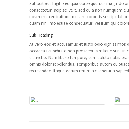
aut odit aut fugit, sed quia consequuntur magni dolo
consectetur, adipisci velit, sed quia non numquam e
nostrum exercitationem ullam corporis suscipit labori
quam nihil molestiae consequatur, vel illum qui dolor
Sub Heading
At vero eos et accusamus et iusto odio dignissimos du
occaecati cupiditate non provident, similique sunt in 
distinctio. Nam libero tempore, cum soluta nobis es
omnis dolor repellendus. Temporibus autem quibusdam 
recusandae. Itaque earum rerum hic tenetur a sapiente