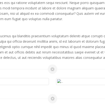
res eos qui ratione voluptatem sequi nesciunt. Neque porro quisquam 
ius modi tempora incidunt ut labore et dolore magnam aliquam quaer
osam, nisi ut aliquid ex ea commodi consequatur? Quis autem vel eum 
em eum fugiat quo voluptas nulla pariatur.
cimus qui blanditiis praesentium voluptatum deleniti atque corrupti 
culpa qui officia deserunt mollitia animi, id est laborum et dolorum fu
t eligendi optio cumque nihil impedit quo minus id quod maxime plac
et aut officiis debitis aut rerum necessitatibus saepe eveniet ut et
 delectus, ut aut reiciendis voluptatibus maiores alias consequatur au