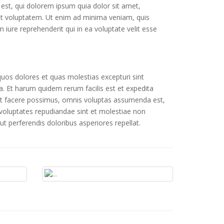
est, qui dolorem ipsum quia dolor sit amet,
at voluptatem. Ut enim ad minima veniam, quis
iure reprehenderit qui in ea voluptate velit esse
quos dolores et quas molestias excepturi sint
ga. Et harum quidem rerum facilis est et expedita
eat facere possimus, omnis voluptas assumenda est,
 voluptates repudiandae sint et molestiae non
t perferendis doloribus asperiores repellat.