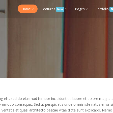
Home
Features
Pages
Portfolio
New
N
ng elit, sed do eiusmod tempor incididunt ut labore et dolore magna 
ea commodo consequat. Sed ut perspiciatis unde omnis iste natus erro
 veritatis et quasi architecto beatae vitae dicta sunt explicabo. Nem