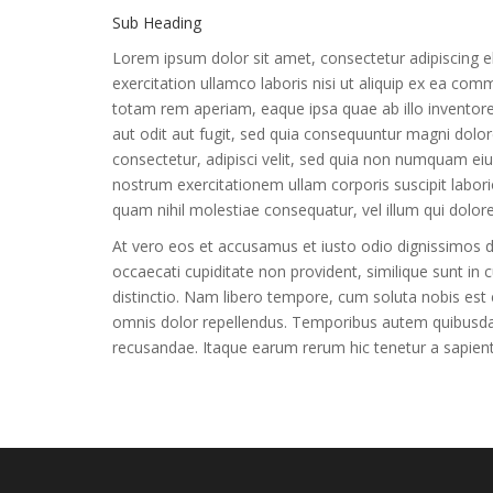
Sub Heading
Lorem ipsum dolor sit amet, consectetur adipiscing e
exercitation ullamco laboris nisi ut aliquip ex ea c
totam rem aperiam, eaque ipsa quae ab illo inventore
aut odit aut fugit, sed quia consequuntur magni dolo
consectetur, adipisci velit, sed quia non numquam e
nostrum exercitationem ullam corporis suscipit labori
quam nihil molestiae consequatur, vel illum qui dolor
At vero eos et accusamus et iusto odio dignissimos du
occaecati cupiditate non provident, similique sunt in 
distinctio. Nam libero tempore, cum soluta nobis es
omnis dolor repellendus. Temporibus autem quibusdam 
recusandae. Itaque earum rerum hic tenetur a sapiente