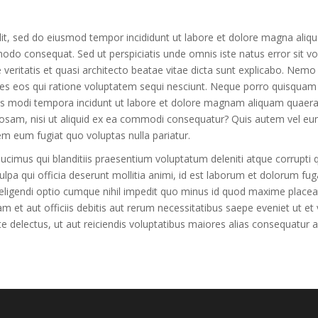
lit, sed do eiusmod tempor incididunt ut labore et dolore magna aliq
ommodo consequat. Sed ut perspiciatis unde omnis iste natus error si
 veritatis et quasi architecto beatae vitae dicta sunt explicabo. Nem
res eos qui ratione voluptatem sequi nesciunt. Neque porro quisquam 
ius modi tempora incidunt ut labore et dolore magnam aliquam quaer
osam, nisi ut aliquid ex ea commodi consequatur? Quis autem vel eum 
em eum fugiat quo voluptas nulla pariatur.
cimus qui blanditiis praesentium voluptatum deleniti atque corrupti 
culpa qui officia deserunt mollitia animi, id est laborum et dolorum fu
t eligendi optio cumque nihil impedit quo minus id quod maxime plac
et aut officiis debitis aut rerum necessitatibus saepe eveniet ut et
 delectus, ut aut reiciendis voluptatibus maiores alias consequatur au