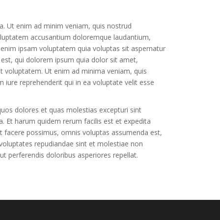
ua. Ut enim ad minim veniam, quis nostrud
t voluptatem accusantium doloremque laudantium,
o enim ipsam voluptatem quia voluptas sit aspernatur
est, qui dolorem ipsum quia dolor sit amet,
at voluptatem. Ut enim ad minima veniam, quis
iure reprehenderit qui in ea voluptate velit esse
quos dolores et quas molestias excepturi sint
ga. Et harum quidem rerum facilis est et expedita
eat facere possimus, omnis voluptas assumenda est,
 voluptates repudiandae sint et molestiae non
t perferendis doloribus asperiores repellat.