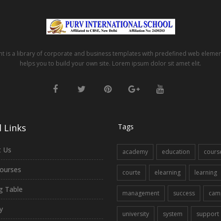
t is a library of corporate and business templates with predefined web eleme
helps you to build your own site. Lorem ipsum dolor sit amet elit.
 Links
Tags
 Us
academy
education
cours
ourses
courte
elearning
learning
ng Table
management
success
cam
y
university
system
support