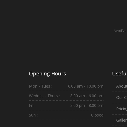
NextEven
Opening Hours
Useful
Mon - Tues :
6.00 am - 10.00 pm
About
Wednes - Thurs :
8.00 am - 6.00 pm
Our C
Fri :
3.00 pm - 8.00 pm
Prici
Sun :
Closed
Galler