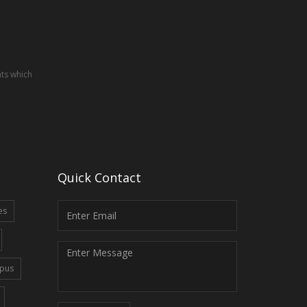
nts which
Quick Contact
es
pus