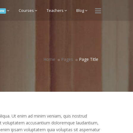
Courses
Teachers
Blog
ew
Home
Pages
Page Title
aliqua. Ut enim ad minim veniam, quis nostrud
r sit voluptatem accusantium doloremque laudantium,
o enim ipsam voluptatem quia voluptas sit aspernatur